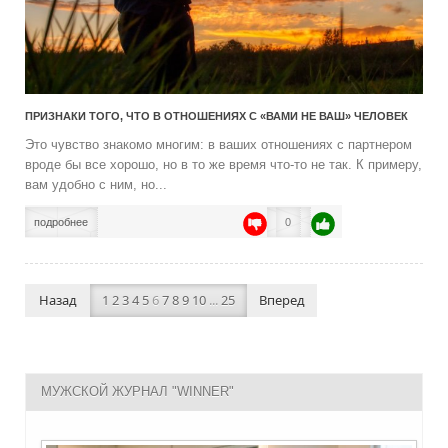
ПРИЗНАКИ ТОГО, ЧТО В ОТНОШЕНИЯХ С «ВАМИ НЕ ВАШ» ЧЕЛОВЕК
Это чувство знакомо многим: в ваших отношениях с партнером
вроде бы все хорошо, но в то же время что-то не так. К примеру,
вам удобно с ним, но...
подробнее
0
Назад
1
2
3
4
5
6
7
8
9
10
...
25
Вперед
МУЖСКОЙ ЖУРНАЛ "WINNER"