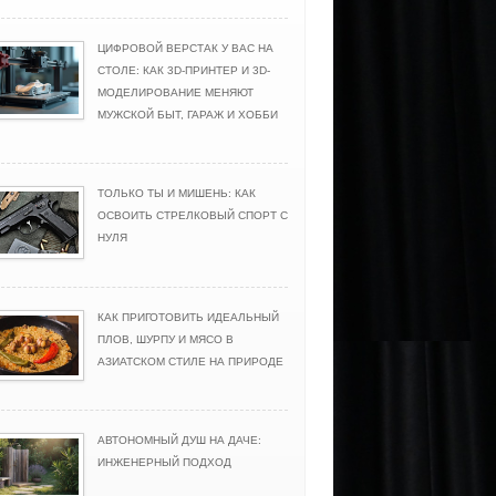
ЦИФРОВОЙ ВЕРСТАК У ВАС НА
СТОЛЕ: КАК 3D-ПРИНТЕР И 3D-
МОДЕЛИРОВАНИЕ МЕНЯЮТ
МУЖСКОЙ БЫТ, ГАРАЖ И ХОББИ
ТОЛЬКО ТЫ И МИШЕНЬ: КАК
ОСВОИТЬ СТРЕЛКОВЫЙ СПОРТ С
НУЛЯ
КАК ПРИГОТОВИТЬ ИДЕАЛЬНЫЙ
ПЛОВ, ШУРПУ И МЯСО В
АЗИАТСКОМ СТИЛЕ НА ПРИРОДЕ
АВТОНОМНЫЙ ДУШ НА ДАЧЕ:
ИНЖЕНЕРНЫЙ ПОДХОД