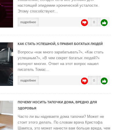
настоящей эпидемии хронической усталости.
Этому способствуют...
подробнее
0
КАК СТАТЬ УСПЕШНОЙ, 5 ПРАВИЛ БОГАТЫХ ЛЮДЕЙ
Вопросы «как много зарабатывать?», «Как стать
успешным?», «В чем секрет богатых людей?»
волнуют многих. Ответ на этот вопрос нашел
писатель Томас...
подробнее
0
ПОЧЕМУ НОСИТЬ ТАПОЧКИ ДОМА, ВРЕДНО ДЛЯ
ЗДОРОВЬЯ
Часто ли вы надеваете дома тапочки? Может не
стоит этого делать. По словам врача Кристофа
Шампса, это может нанести вам больше вреда, чем