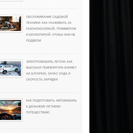
ОБСЛУЖИВАНИЕ САДОВОЙ
ТЕХНИКИ: КАК УХАЖИВАТЬ ЗА
ГАЗОНОКОСИЛКОЙ, ТРИММЕРОМ
И БЕНЗОПИЛОЙ, ЧТОБЫ ОНИ НЕ
ПОДВЕЛИ
ЭЛЕКТРОМОБИЛЬ ЛЕТОМ: КАК
ВЫСОКАЯ ТЕМПЕРАТУРА ВЛИЯЕТ
НА БАТАРЕЮ, ЗАПАС ХОДА И
СКОРОСТЬ ЗАРЯДКИ
КАК ПОДГОТОВИТЬ АВТОМОБИЛЬ
К ДАЛЬНЕМУ ЛЕТНЕМУ
ПУТЕШЕСТВИЮ