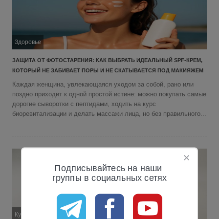
Здоровье
ЗАЩИТА ОТ ФОТОСТАРЕНИЯ: КАК ВЫБРАТЬ ИДЕАЛЬНЫЙ SPF-КРЕМ,
КОТОРЫЙ НЕ ЗАБИВАЕТ ПОРЫ И НЕ СКАТЫВАЕТСЯ ПОД МАКИЯЖЕМ
Каждая женщина, увлекающаяся уходом за собой, рано или
поздно приходит к одной простой истине: можно покупать самые
дорогие сыворотки с пептидами, ходить на курс
биоревитализации и делать массажи лица, но без правильного...
Подписывайтесь на наши 
группы в социальных сетях
Кухня