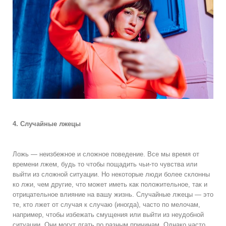
4. Случайные лжецы
Ложь — неизбежное и сложное поведение. Все мы время от
времени лжем, будь то чтобы пощадить чьи-то чувства или
выйти из сложной ситуации. Но некоторые люди более склонны
ко лжи, чем другие, что может иметь как положительное, так и
отрицательное влияние на вашу жизнь. Случайные лжецы — это
те, кто лжет от случая к случаю (иногда), часто по мелочам,
например, чтобы избежать смущения или выйти из неудобной
ситуации. Они могут лгать по разным причинам. Однако часто