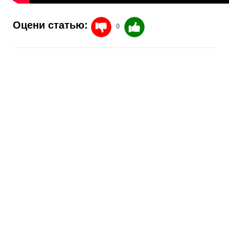
Оцени статью:
0