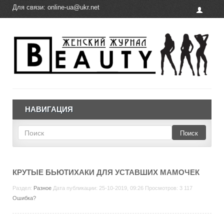
Для связи:
online-ua@ukr.net
НАВИГАЦИЯ
Поиск
КРУТЫЕ БЬЮТИХАКИ ДЛЯ УСТАВШИХ МАМОЧЕК
Раздел:
Разное
Дата публикации: 25-10-2019, 09:26 Просмотров: 3 117
Ошибка?