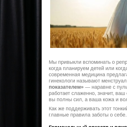
Мы привыкли вспоминать о репр
когда планируем детей или когда
современная медицина предлага
гинекологи называют менструа
показателем»
— наравне с пуль
работает слаженно, значит, ваш
вы полны сил, а ваша кожа и во
Как же поддерживать этот тонк
главные правила заботы о себе.