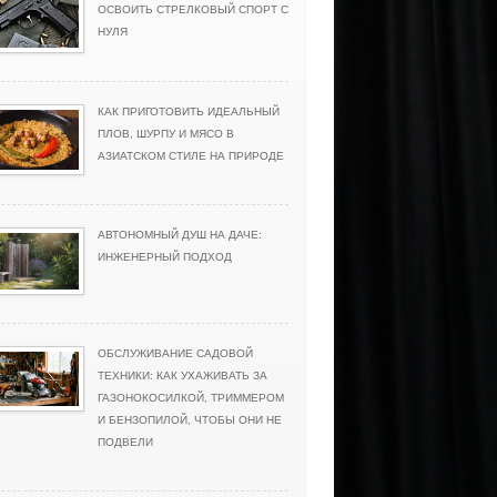
ОСВОИТЬ СТРЕЛКОВЫЙ СПОРТ С
НУЛЯ
КАК ПРИГОТОВИТЬ ИДЕАЛЬНЫЙ
ПЛОВ, ШУРПУ И МЯСО В
АЗИАТСКОМ СТИЛЕ НА ПРИРОДЕ
АВТОНОМНЫЙ ДУШ НА ДАЧЕ:
ИНЖЕНЕРНЫЙ ПОДХОД
ОБСЛУЖИВАНИЕ САДОВОЙ
ТЕХНИКИ: КАК УХАЖИВАТЬ ЗА
ГАЗОНОКОСИЛКОЙ, ТРИММЕРОМ
И БЕНЗОПИЛОЙ, ЧТОБЫ ОНИ НЕ
ПОДВЕЛИ