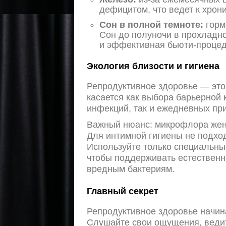
дефицитом, что ведет к хрони
Сон в полной темноте:
горм
Сон до полуночи в прохладно
и эффективная бьюти-процед
Экология близости и гигиена
Репродуктивное здоровье — это
касается как выбора барьерной 
инфекций, так и ежедневных пр
Важный нюанс: микрофлора жен
Для интимной гигиены не подхо
Используйте только специальные
чтобы поддерживать естественн
вредным бактериям.
Главный секрет
Репродуктивное здоровье начина
Слушайте свои ощущения, ведит