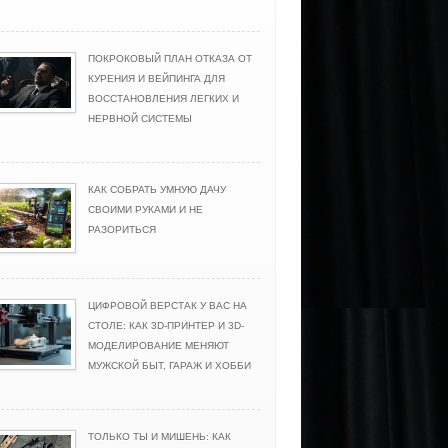
ПОКРОКОВЫЙ ПЛАН ОТКАЗА ОТ
КУРЕНИЯ И ВЕЙПИНГА ДЛЯ
ВОССТАНОВЛЕНИЯ ЛЕГКИХ И
НЕРВНОЙ СИСТЕМЫ
КАК СОБРАТЬ УМНУЮ ДАЧУ
СВОИМИ РУКАМИ И НЕ
РАЗОРИТЬСЯ
ЦИФРОВОЙ ВЕРСТАК У ВАС НА
СТОЛЕ: КАК 3D-ПРИНТЕР И 3D-
МОДЕЛИРОВАНИЕ МЕНЯЮТ
МУЖСКОЙ БЫТ, ГАРАЖ И ХОББИ
ТОЛЬКО ТЫ И МИШЕНЬ: КАК