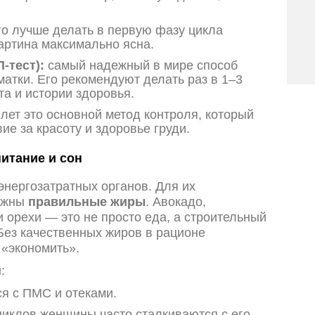
о лучше делать в первую фазу цикла
картина максимально ясна.
-тест):
самый надежный в мире способ
матки. Его рекомендуют делать раз в 1–3
та и истории здоровья.
лет это основной метод контроля, который
ие за красоту и здоровье груди.
итание и сон
энергозатратных органов. Для их
важны
правильные жиры
. Авокадо,
 орехи — это не просто еда, а строительный
Без качественных жиров в рационе
 «экономить».
:
я с ПМС и отеками.
иклов женщины часто сталкиваются с его