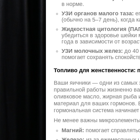
в норме.
УЗИ органов малого таза:
ег
(обычно на 5–7 день), когда 
Жидкостная цитология (ПАП
убедиться в здоровье шейки 
года в зависимости от возрас
УЗИ молочных желез:
до 40 
помогает сохранять спокойств
Топливо для женственности: п
Ваши яичники — одни из самых 
правильной работы жизненно 
оливковое масло, жирная рыба и
материал для ваших гормонов. 
гормональная система начинает
Не менее важны микроэлементы
Магний:
помогает справлятьс
Железо:
из-за ежемесячных ц