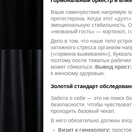
Гормональный оркестр и влия
Ваше самочувствие напрямую за
прогестерона. Когда этот «дуэт»
эмоциональную стабильность. О
«незваный гость» — кортизол, г
Дело в том, что наше тело устро
затяжного стресса организм нап
(«гормона выживания»), буквал
поэтому после тяжелых рабочих
может сбиваться.
Вывод прост:
к женскому здоровью.
Золотой стандарт обследовани
Забота о себе — это не поиск б
безопасности. Чтобы чувствовать
проходить базовый чекап.
В него обязательно должны вхо
Визит к гинекологу:
простое 