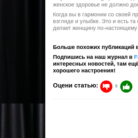
женское здоровье не должно до
Когда вы в гармонии со своей п
взгляде и улыбке. Это и есть та
делает женщину по-настоящему 
Больше похожих публикаций 
Подпишись на наш журнал в
F
интересных новостей, там ещ
хорошего настроения!
Оцени статью:
0