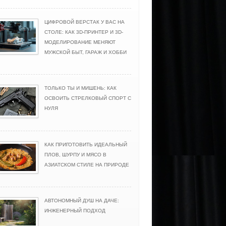
ЦИФРОВОЙ ВЕРСТАК У ВАС НА
СТОЛЕ: КАК 3D-ПРИНТЕР И 3D-
МОДЕЛИРОВАНИЕ МЕНЯЮТ
МУЖСКОЙ БЫТ, ГАРАЖ И ХОББИ
ТОЛЬКО ТЫ И МИШЕНЬ: КАК
ОСВОИТЬ СТРЕЛКОВЫЙ СПОРТ С
НУЛЯ
КАК ПРИГОТОВИТЬ ИДЕАЛЬНЫЙ
ПЛОВ, ШУРПУ И МЯСО В
АЗИАТСКОМ СТИЛЕ НА ПРИРОДЕ
АВТОНОМНЫЙ ДУШ НА ДАЧЕ:
ИНЖЕНЕРНЫЙ ПОДХОД