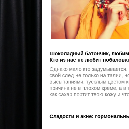
Шоколадный батончик, любимы
Кто из нас не любит побалова
Однако мало кто задумывается,
свой след не только на талии, н
высыпаниями, тусклым цветом к
причина не в плохом креме, а в
как сахар портит твою кожу и что
Сладости и акне: гормональн