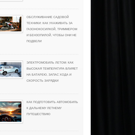
ОБСЛУЖИВАНИЕ САДОВОЙ
ТЕХНИКИ: КАК УХАЖИВАТЬ ЗА
ГАЗОНОКОСИЛКОЙ, ТРИММЕРОМ
И БЕНЗОПИЛОЙ, ЧТОБЫ ОНИ НЕ
ПОДВЕЛИ
ЭЛЕКТРОМОБИЛЬ ЛЕТОМ: КАК
ВЫСОКАЯ ТЕМПЕРАТУРА ВЛИЯЕТ
НА БАТАРЕЮ, ЗАПАС ХОДА И
СКОРОСТЬ ЗАРЯДКИ
КАК ПОДГОТОВИТЬ АВТОМОБИЛЬ
К ДАЛЬНЕМУ ЛЕТНЕМУ
ПУТЕШЕСТВИЮ