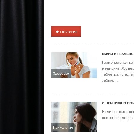
Похожие
МИФЫ И РЕАЛЬНО
Гормональная ко
медицины XX век
Здоровье
таблетки, пласты
забыл....
О ЧЕМ НУЖНО ПОМ
Если не взять св
состояния депрес
Психология