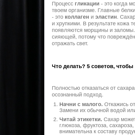
Процесс
гликации
- это когда 
твоем организме. Главные белки
- это
коллаген
и
эластин
. Саха
и хрупкими. В результате кожа т
появляются морщины и заломы. 
сияющей, потому что повреждён
отражать свет.
Что делать? 5 советов, чтобы
Полностью отказаться от сахара 
осознанный подход.
Начни с малого.
Откажись от 
Замени их обычной водой ил
Читай этикетки.
Сахар может
глюкоза, фруктоза, сахароза,
внимательна к составу проду