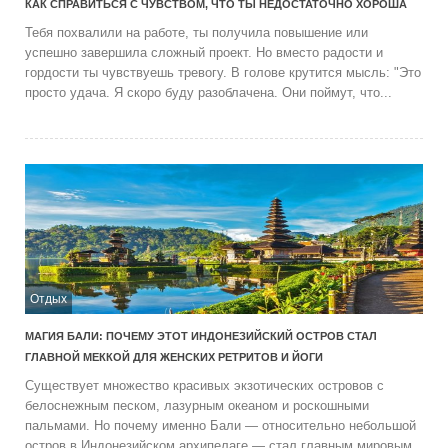
КАК СПРАВИТЬСЯ С ЧУВСТВОМ, ЧТО ТЫ НЕДОСТАТОЧНО ХОРОША
Тебя похвалили на работе, ты получила повышение или
успешно завершила сложный проект. Но вместо радости и
гордости ты чувствуешь тревогу. В голове крутится мысль: "Это
просто удача. Я скоро буду разоблачена. Они поймут, что...
Отдых
МАГИЯ БАЛИ: ПОЧЕМУ ЭТОТ ИНДОНЕЗИЙСКИЙ ОСТРОВ СТАЛ
ГЛАВНОЙ МЕККОЙ ДЛЯ ЖЕНСКИХ РЕТРИТОВ И ЙОГИ
Существует множество красивых экзотических островов с
белоснежным песком, лазурным океаном и роскошными
пальмами. Но почему именно Бали — относительно небольшой
остров в Индонезийском архипелаге — стал главным мировым