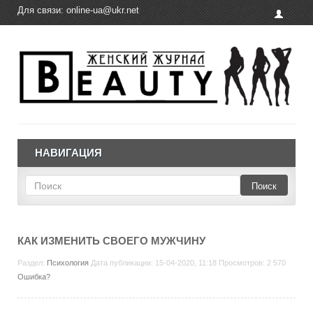
Для связи:
online-ua@ukr.net
НАВИГАЦИЯ
Поиск
КАК ИЗМЕНИТЬ СВОЕГО МУЖЧИНУ
Раздел:
Психология
Дата публикации: 15-04-2020, 11:18 Просмотров: 2 570
Ошибка?