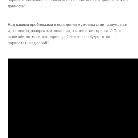
данность?
Над какими проблемами в поведении мужчины стоит з
адуматься
и, возможно, разорвать отношения, а какие стоит принять? При
каких обстоятельствах парень действительно будет готов
поработать над собой?