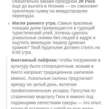
Обязательно закажи проездной
JR Pass
еще до вылета в Японию — он сэкономит
приличную сумму на междугородних
переездах.
Магия раннего утра.
Самые красивые
локации днем превращаются в гудящий
туристический улей. Хочешь сделать
уникальные снимки без людей в кадре и
ощутить звенящую тишину древних
храмов? Твой будильник должен стоять на
6:00 утра.
Винтажный лайфхак:
Чтобы погружение в
культуру было стопроцентным, возьми в
Киото напрокат традиционное шелковое
кимоно. Локальные салоны предлагают
аренду на целый день, включая
профессиональную укладку. Прогулка по
старинному кварталу Гион в кимоно под
падающими лепестками сакуры — это опыт,
который останется с тобой на всю жизнь.