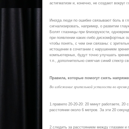
астигматизм и, конечно, не создают вокруг 
Иногда люди по ошибке связывают боль в гл
сигнализировать, например, о развитии глау
Болят глазницы при близорукости, одновреме
при появлении каких-либо дискомфортных о
чтобы понять, с чем они связаны: с зрител
истощении в сочетании с нарушением зрения
компьютерных, будут точно улучшать зрение
т.п., дополнительно смягчая синий спектр св
Правила, которые помогут снять напряже
Во избежание зрительной усталости во время
1.правило 20-20-20: 20 минут работаете, 20
расстоянии около 6 метров. За эти 20 секун
2.следить за расстоянием между глазами и 