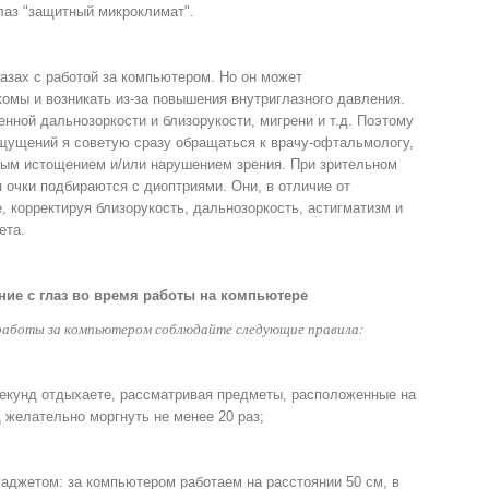
глаз "защитный микроклимат".
азах с работой за компьютером. Но он может
комы и возникать из-за повышения внутриглазного давления.
нной дальнозоркости и близорукости, мигрени и т.д. Поэтому
щущений я советую сразу обращаться к врачу-офтальмологу,
ьным истощением и/или нарушением зрения. При зрительном
 очки подбираются с диоптриями. Они, в отличие от
, корректируя близорукость, дальнозоркость, астигматизм и
ета.
ние с глаз во время работы на компьютере
 работы за компьютером соблюдайте следующие правила:
 секунд отдыхаете, рассматривая предметы, расположенные на
д желательно моргнуть не менее 20 раз;
гаджетом: за компьютером работаем на расстоянии 50 см, в