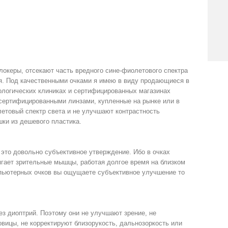
океры, отсекают часть вредного сине-фиолетового спектра
ия. Под качественными очками я имею в виду продающиеся в
логических клиниках и сертифицированных магазинах
сертифицированными линзами, купленные на рынке или в
етовый спектр света и не улучшают контрастность
шки из дешевого пластика.
 это довольно субъективное утверждение. Ибо в очках
ягает зрительные мышцы, работая долгое время на близком
мпьютерных очков вы ощущаете субъективное улучшение то
з диоптрий. Поэтому они не улучшают зрение, не
вицы, не корректируют близорукость, дальнозоркость или