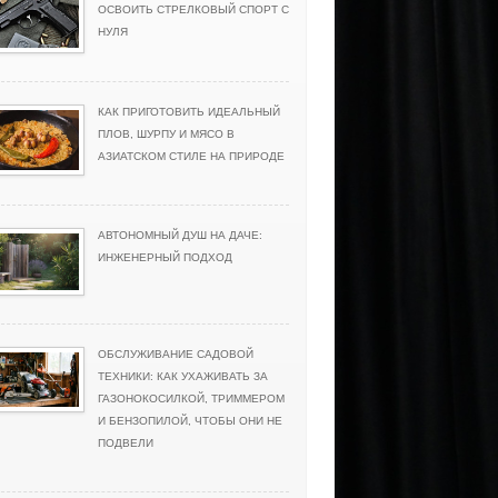
ОСВОИТЬ СТРЕЛКОВЫЙ СПОРТ С
НУЛЯ
КАК ПРИГОТОВИТЬ ИДЕАЛЬНЫЙ
ПЛОВ, ШУРПУ И МЯСО В
АЗИАТСКОМ СТИЛЕ НА ПРИРОДЕ
АВТОНОМНЫЙ ДУШ НА ДАЧЕ:
ИНЖЕНЕРНЫЙ ПОДХОД
ОБСЛУЖИВАНИЕ САДОВОЙ
ТЕХНИКИ: КАК УХАЖИВАТЬ ЗА
ГАЗОНОКОСИЛКОЙ, ТРИММЕРОМ
И БЕНЗОПИЛОЙ, ЧТОБЫ ОНИ НЕ
ПОДВЕЛИ