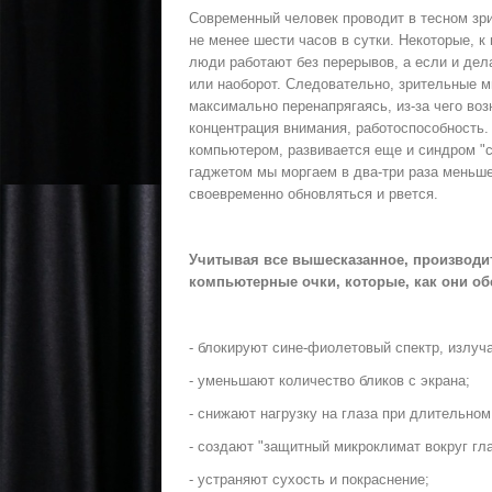
Современный человек проводит в тесном зр
не менее шести часов в сутки. Некоторые, к
люди работают без перерывов, а если и де
или наоборот. Следовательно, зрительные 
максимально перенапрягаясь, из-за чего воз
концентрация внимания, работоспособность.
компьютером, развивается еще и синдром "с
гаджетом мы моргаем в два-три раза меньше
своевременно обновляться и рвется.
Учитывая все вышесказанное, производи
компьютерные очки, которые, как они о
- блокируют сине-фиолетовый спектр, излу
- уменьшают количество бликов с экрана;
- снижают нагрузку на глаза при длительно
- создают "защитный микроклимат вокруг гла
- устраняют сухость и покраснение;