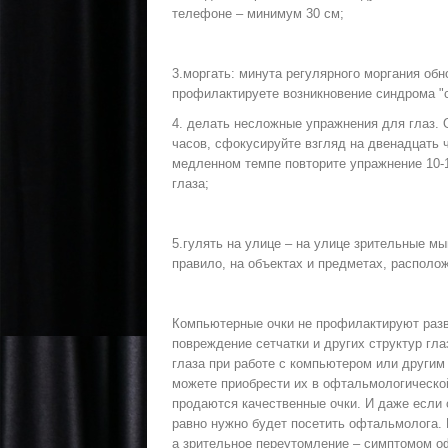
телефоне – минимум 30 см;
3.моргать: минута регулярного моргания обн
профилактируете возникновение синдрома "с
4. делать несложные упражнения для глаз.
часов, сфокусируйте взгляд на двенадцать ч
медленном темпе повторите упражнение 10-1
глаза;
5.гулять на улице – на улице зрительные м
правило, на объектах и предметах, располо
Компьютерные очки не профилактируют разв
повреждение сетчатки и других структур гла
глаза при работе с компьютером или другим
можете приобрести их в офтальмологической
продаются качественные очки. И даже если 
равно нужно будет посетить офтальмолога. 
а зрительное переутомление – симптомом о