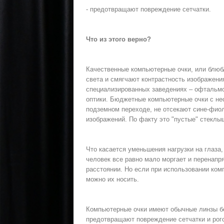
- предотвращают повреждение сетчатки.
Что из этого верно?
Качественные компьютерные очки, или блюбл
света и смягчают контрастность изображен
специализированных заведениях – офтальмо
оптики. Бюджетные компьютерные очки с не
подземном переходе, не отсекают сине-фиол
изображений. По факту это "пустые" стеклы
Что касается уменьшения нагрузки на глаза,
человек все равно мало моргает и перенапр
расстоянии. Но если при использовании ко
можно их носить.
Компьютерные очки имеют обычные линзы бе
предотвращают повреждение сетчатки и рого