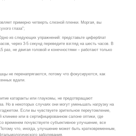
овляет примерно четверть слезной пленки. Моргая, вы
ухого глаза";
 Одно из следующих упражнений: представьте циферблат
асов, через 3-5 секунд переведите взгляд на шесть часов. В
5 раз, не двигая головой и конечностями – работают только
ышцы не перенапрягаются, потому что фокусируются, как
женных вдали.
итие катаракты или глаукомы, не предотвращают
за. Но в некоторых случаях они могут уменьшать нагрузку на
 гаджетом. Если вы чувствуете зрительное переутомление,
 клинике или в сертифицированном салоне оптики, где
со временем почувствуете субъективное улучшение, все
Потому что, иногда, улучшение может быть кратковременным,
фтальмологического заболевания.