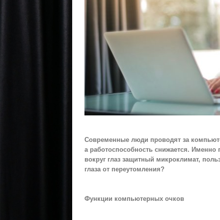
Современные люди проводят за компьютер
а работоспособность снижается. Именно
вокруг глаз защитный микроклимат, пол
глаза от переутомления?
Функции компьютерных очков