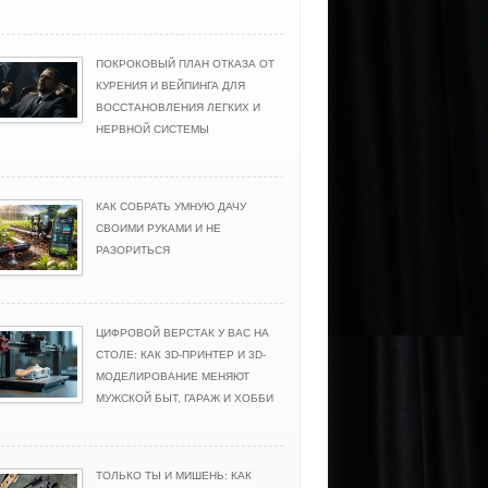
ПОКРОКОВЫЙ ПЛАН ОТКАЗА ОТ
КУРЕНИЯ И ВЕЙПИНГА ДЛЯ
ВОССТАНОВЛЕНИЯ ЛЕГКИХ И
НЕРВНОЙ СИСТЕМЫ
КАК СОБРАТЬ УМНУЮ ДАЧУ
СВОИМИ РУКАМИ И НЕ
РАЗОРИТЬСЯ
ЦИФРОВОЙ ВЕРСТАК У ВАС НА
СТОЛЕ: КАК 3D-ПРИНТЕР И 3D-
МОДЕЛИРОВАНИЕ МЕНЯЮТ
МУЖСКОЙ БЫТ, ГАРАЖ И ХОББИ
ТОЛЬКО ТЫ И МИШЕНЬ: КАК