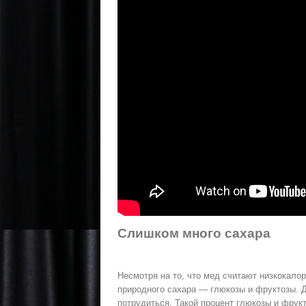
Слишком много сахара
Несмотря на то, что мед считают низкокало
природного сахара — глюкозы и фруктозы. Д
потрудиться. Такой процент глюкозы и фрукт