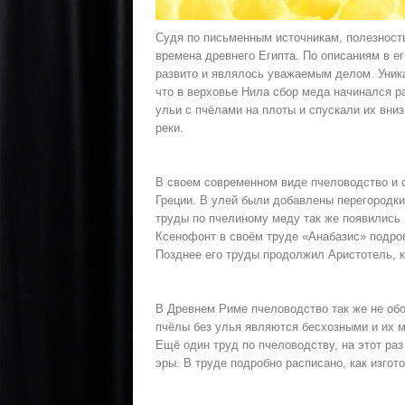
Судя по письменным источникам, полезность
времена древнего Египта. По описаниям в е
развито и являлось уважаемым делом. Уника
что в верховье Нила сбор меда начинался р
ульи с пчёлами на плоты и спускали их вниз
реки.
В своем современном виде пчеловодство и с
Греции. В улей были добавлены перегородк
труды по пчелиному меду так же появились в
Ксенофонт в своём труде «Анабазис» подроб
Позднее его труды продолжил Аристотель, 
В Древнем Риме пчеловодство так же не обо
пчёлы без улья являются бесхозными и их 
Ещё один труд по пчеловодству, на этот раз
эры. В труде подробно расписано, как изгот