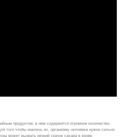
рийным продуктом, в нем содержится огромное количество
ля того чтобы извлечь их, организму человека нужно сильно
озы может вызвать резкий скачок сахара в крови,