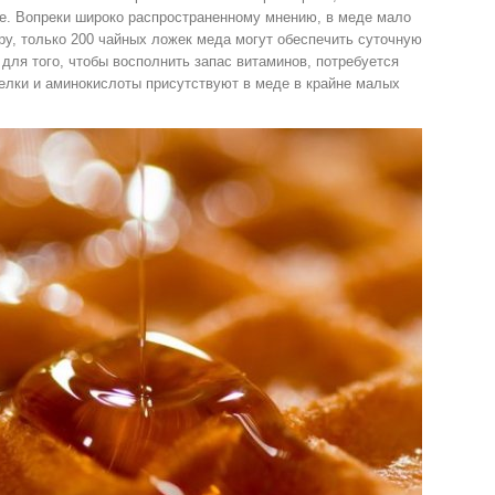
ме. Вопреки широко распространенному мнению, в меде мало
у, только 200 чайных ложек меда могут обеспечить суточную
для того, чтобы восполнить запас витаминов, потребуется
белки и аминокислоты присутствуют в меде в крайне малых