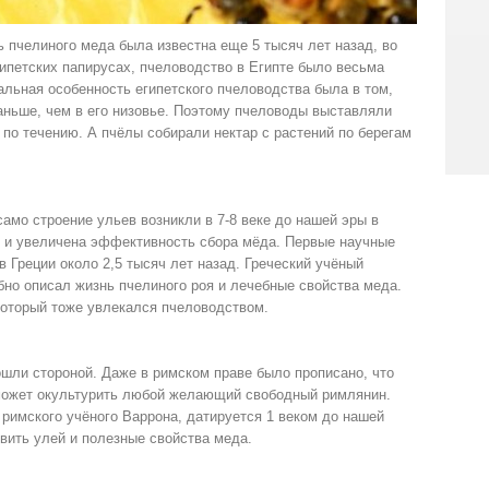
 пчелиного меда была известна еще 5 тысяч лет назад, во
гипетских папирусах, пчеловодство в Египте было весьма
льная особенность египетского пчеловодства была в том,
аньше, чем в его низовье. Поэтому пчеловоды выставляли
 по течению. А пчёлы собирали нектар с растений по берегам
амо строение ульев возникли в 7-8 веке до нашей эры в
и и увеличена эффективность сбора мёда. Первые научные
 Греции около 2,5 тысяч лет назад. Греческий учёный
но описал жизнь пчелиного роя и лечебные свойства меда.
который тоже увлекался пчеловодством.
шли стороной. Даже в римском праве было прописано, что
может окультурить любой желающий свободный римлянин.
 римского учёного Варрона, датируется 1 веком до нашей
овить улей и полезные свойства меда.