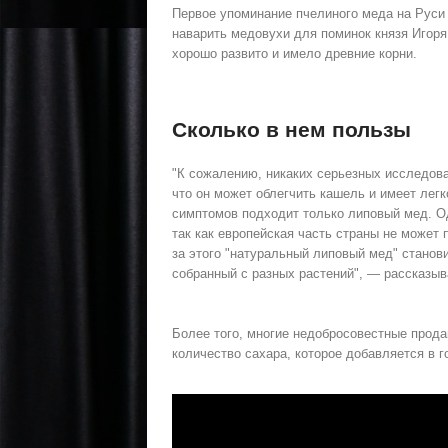
Первое упоминание пчелиного меда на Руси 
наварить медовухи для поминок князя Игоря
хорошо развито и имело древние корни.
Сколько в нем пользы
"К сожалению, никаких серьезных исследова
что он может облегчить кашель и имеет лег
симптомов подходит только липовый мед. Од
так как европейская часть страны не может
за этого "натуральный липовый мед" станови
собранный с разных растений", — рассказыв
Более того, многие недобросовестные прода
количество сахара, которое добавляется в г