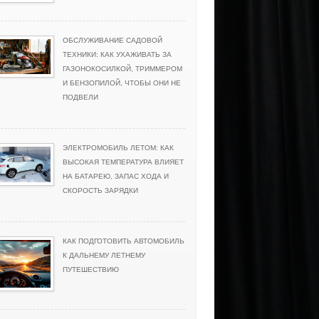
ОБСЛУЖИВАНИЕ САДОВОЙ
ТЕХНИКИ: КАК УХАЖИВАТЬ ЗА
ГАЗОНОКОСИЛКОЙ, ТРИММЕРОМ
И БЕНЗОПИЛОЙ, ЧТОБЫ ОНИ НЕ
ПОДВЕЛИ
ЭЛЕКТРОМОБИЛЬ ЛЕТОМ: КАК
ВЫСОКАЯ ТЕМПЕРАТУРА ВЛИЯЕТ
НА БАТАРЕЮ, ЗАПАС ХОДА И
СКОРОСТЬ ЗАРЯДКИ
КАК ПОДГОТОВИТЬ АВТОМОБИЛЬ
К ДАЛЬНЕМУ ЛЕТНЕМУ
ПУТЕШЕСТВИЮ