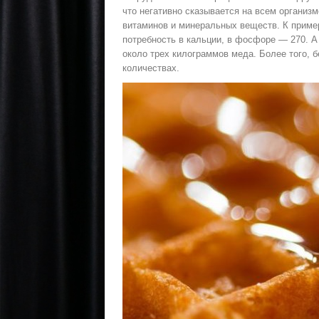
что негативно сказывается на всем организ
витаминов и минеральных веществ. К пример
потребность в кальции, в фосфоре — 270. А 
около трех килограммов меда. Более того, 
количествах.