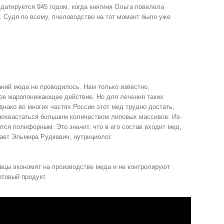
датируется 945 годом, когда княгиня Ольга повелела
. Судя по всему, пчеловодство на тот момент было уже
ний меда не проводилось. Нам только известно,
кое жаропонижающее действие. Но для лечения таких
нако во многих частях России этот мед трудно достать,
 похвастаться большим количеством липовых массивов. Из-
тся полифорным. Это значит, что в его состав входит мед,
ает Эльмира Рудкевич, нутрициолог.
вцы экономят на производстве меда и не контролируют
отовый продукт.