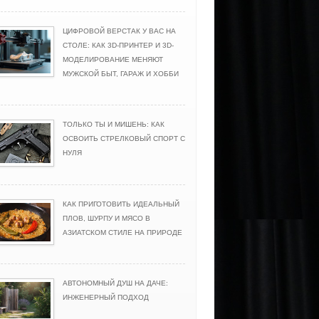
ЦИФРОВОЙ ВЕРСТАК У ВАС НА
СТОЛЕ: КАК 3D-ПРИНТЕР И 3D-
МОДЕЛИРОВАНИЕ МЕНЯЮТ
МУЖСКОЙ БЫТ, ГАРАЖ И ХОББИ
ТОЛЬКО ТЫ И МИШЕНЬ: КАК
ОСВОИТЬ СТРЕЛКОВЫЙ СПОРТ С
НУЛЯ
КАК ПРИГОТОВИТЬ ИДЕАЛЬНЫЙ
ПЛОВ, ШУРПУ И МЯСО В
АЗИАТСКОМ СТИЛЕ НА ПРИРОДЕ
АВТОНОМНЫЙ ДУШ НА ДАЧЕ:
ИНЖЕНЕРНЫЙ ПОДХОД