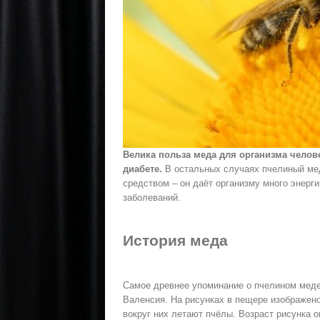
Велика польза меда для организма челове
диабете.
В остальных случаях пчелиный ме
средством – он даёт организму много энерг
заболеваний.
История меда
Самое древнее упоминание о пчелином меде
Валенсия. На рисунках в пещере изображено,
вокруг них летают пчёлы. Возраст рисунка о