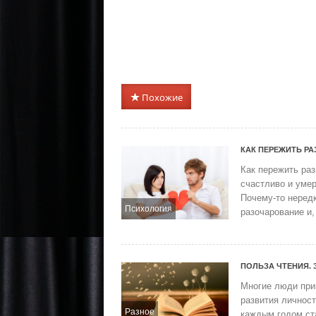
Похожие
КАК ПЕРЕЖИТЬ Р
Как пережить раз
счастливо и умер
Почему-то неред
Психология
разочарование и, 
ПОЛЬЗА ЧТЕНИЯ. 
Многие люди приз
развития личнос
Разное
каждым годом ста