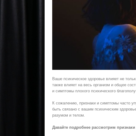
Ваше психическое здоровье влияет не толь
также влияет на весь организм и общее сос
и симптомы плохого психического благополу
К сожалению, признаки и симптомы часто уп
быть связано с вашим психическим здоровь
разумом и телом.
Давайте подробнее рассмотрим признаки 