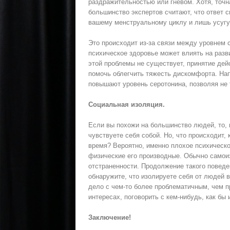
раздражительностью или гневом. Хотя, точ
большинство экспертов считают, что ответ 
вашему менструальному циклу и лишь усугу
Это происходит из-за связи между уровнем 
психическое здоровье может влиять на разви
этой проблемы не существует, принятие де
помочь облегчить тяжесть дискомфорта. На
повышают уровень серотонина, позволяя не 
Социальная изоляция.
Если вы похожи на большинство людей, то, в
чувствуете себя собой. Но, что происходит,
время? Вероятно, именно плохое психическое
физические его производные. Обычно самои
отстраненности. Продолжение такого поведе
обнаружите, что изолируете себя от людей 
дело с чем-то более проблематичным, чем п
интересах, поговорить с кем-нибудь, как бы 
Заключение!