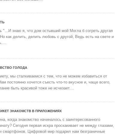
ТЬ
ь "…И знаю я, что дом остывший мой Могла б согреть другая
 Но как делить, делить любовь с другой, Ведь есть на свете и
....
УВСТВО ГОЛОДА
иету, мы сталкиваемся с тем, что не можем избавиться от
Нам постоянно хочется съесть что-то вкусное и, чаще всего,
лание быть красивой тоже не исчезает....
ИКЕТ ЗНАКОМСТВ В ПРИЛОЖЕНИЯХ
на, когда знакомство начиналось с заинтересованного
мнату? Сегодня первая искра проскакивает не между глазами,
и смартфонов. Цифровой мир подарил нам безграничные