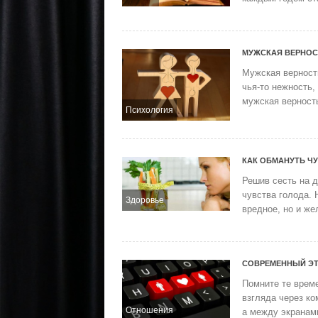
МУЖСКАЯ ВЕРНОС
Мужская верност
чья-то нежность,
мужская верность
Психология
КАК ОБМАНУТЬ Ч
Решив сесть на д
чувства голода. 
Здоровье
вредное, но и же
СОВРЕМЕННЫЙ ЭТ
Помните те време
взгляда через ко
Отношения
а между экранам