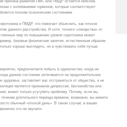
ная причина развития ПМС или ПМДР остается неясной,
связан с колебаниями гормонов, которые соответствуют
бляется плохим психическим состоянием.
серотонина и ПМДР, что помогает объяснить, как плохое
тие данного расстройства. И хотя, точного «лекарства» от
йственных мер по повышению уровня серотонина может
пример, базовые физические занятия, естественным образом
только хорошо выглядеть, но и чувствовать себя лучше.
ероятно, предпочитаете побыть в одиночестве, когда не
 когда данное состояние затягивается на продолжительное
 здоровье, заставляет вас отстраняться от общества, а не
золяция является признаком депрессии, беспокойства или
ния, может только усугубить проблему. Потому, если вы
в течение длительного периода времени, возможно, вы имеете
росто обычный «плохой день». В таком случае, в ваших
иронично это ни звучало.