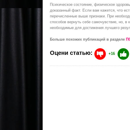
Психическое состояние, физическое здоровь
доказанный факт. Если вам кажется, что ес
перечисленные выше признаки. При необход
способов вернуть себе самочувствие, но, в 
необходимые для достижения лучшего резул
Больше похожих публикаций в разделе
П
Оцени статью:
+16