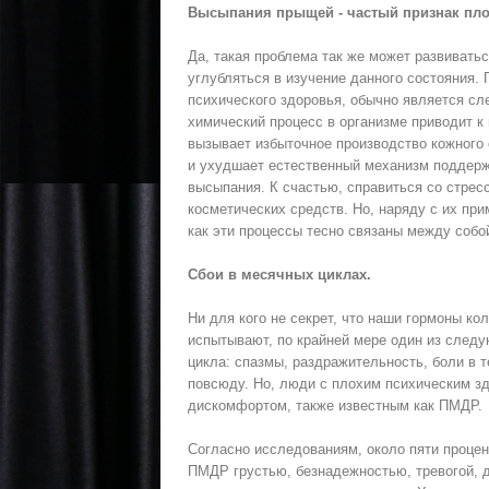
Высыпания прыщей - частый признак пло
Да, такая проблема так же может развиватьс
углубляться в изучение данного состояния.
психического здоровья, обычно является сл
химический процесс в организме приводит к
вызывает избыточное производство кожного 
и ухудшает естественный механизм поддерж
высыпания. К счастью, справиться со стре
косметических средств. Но, наряду с их при
как эти процессы тесно связаны между собо
Сбои в месячных циклах.
Ни для кого не секрет, что наши гормоны к
испытывают, по крайней мере один из след
цикла: спазмы, раздражительность, боли в 
повсюду. Но, люди с плохим психическим зд
дискомфортом, также известным как ПМДР.
Согласно исследованиям, около пяти проце
ПМДР грустью, безнадежностью, тревогой, 