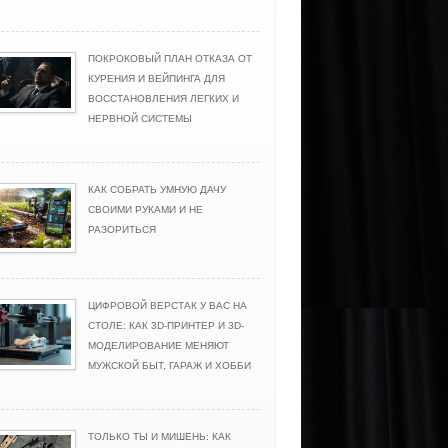
ПОКРОКОВЫЙ ПЛАН ОТКАЗА ОТ
КУРЕНИЯ И ВЕЙПИНГА ДЛЯ
ВОССТАНОВЛЕНИЯ ЛЕГКИХ И
НЕРВНОЙ СИСТЕМЫ
КАК СОБРАТЬ УМНУЮ ДАЧУ
СВОИМИ РУКАМИ И НЕ
РАЗОРИТЬСЯ
ЦИФРОВОЙ ВЕРСТАК У ВАС НА
СТОЛЕ: КАК 3D-ПРИНТЕР И 3D-
МОДЕЛИРОВАНИЕ МЕНЯЮТ
МУЖСКОЙ БЫТ, ГАРАЖ И ХОББИ
ТОЛЬКО ТЫ И МИШЕНЬ: КАК