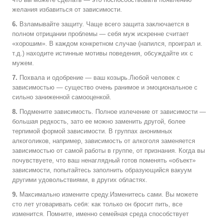
желания избавиться от зависимости.
6.
Взламывайте защиту. Чаще всего защита заключается в
полном отрицании проблемы — себя муж искренне считает
«хорошим». В каждом конкретном случае (напился, проиграл и.
т.д.) находите истинные мотивы поведения, обсуждайте их с
мужем.
7.
Похвала и одобрение — ваш козырь.Любой человек с
зависимостью — существо очень ранимое и эмоциональное с
сильно заниженной самооценкой.
8.
Подмените зависимость. Полное излечение от зависимости —
большая редкость, зато ее можно заменить другой, более
терпимой формой зависимости. В группах анонимных
алкоголиков, например, зависимость от алкоголя заменяется
зависимостью от самой работы в группе, от признания. Когда вы
почувствуете, что ваш ненаглядный готов поменять «объект»
зависимости, попытайтесь заполнить образующийся вакуум
другими удовольствиями, в других областях.
9.
Максимально измените среду.Изменитесь сами. Вы можете
сто лет уговаривать себя: как только он бросит пить, все
изменится. Помните, именно семейная среда способствует