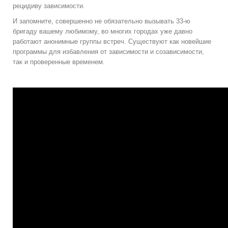
рецидиву зависимости.
И запомните, совершенно не обязательно вызывать 33-ю
бригаду вашему любимому, во многих городах уже давно
работают анонимные группы встреч. Существуют как новейшие
программы для избавления от зависимости и созависимости,
так и проверенные временем
.