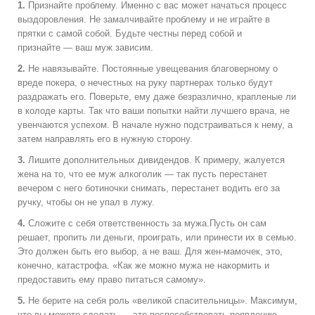
1.
Признайте проблему. Именно с вас может начаться процесс
выздоровления. Не замалчивайте проблему и не играйте в
прятки с самой собой. Будьте честны перед собой и
признайте — ваш муж зависим.
2.
Не навязывайте. Постоянные увещевания благоверному о
вреде покера, о нечестных на руку партнерах только будут
раздражать его. Поверьте, ему даже безразлично, крапленые ли
в колоде карты. Так что ваши попытки найти лучшего врача, не
увенчаются успехом. В начале нужно подстраиваться к нему, а
затем направлять его в нужную сторону.
3.
Л
ишите дополнительных дивидендов. К примеру, жалуется
жена на то, что ее муж алкоголик — так пусть перестанет
вечером с него ботиночки снимать, перестанет водить его за
ручку, чтобы он не упал в лужу.
4.
Сложите с себя ответственность за мужа.Пусть он сам
решает, пропить ли деньги, проиграть, или принести их в семью.
Это должен быть его выбор, а не ваш. Для жен-мамочек, это,
конечно, катастрофа. «Как же можно мужа не накормить и
предоставить ему право питаться самому».
5.
Не берите на себя роль «великой спасительницы». Максимум,
что вы можете сделать — это поспособствовать появлению