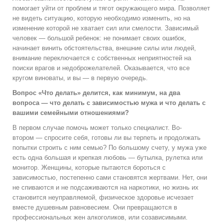
помогает уйти от проблем и тягот окружающего мира. Позволяет
не видеть ситуацию, которую необходимо изменить, но на
изменение которой не хватает сил или смелости. Зависимый
человек — большой ребенок: не понимает своих ошибок,
начинает винить обстоятельства, внешние силы или людей,
внимание переключается с собственных неприятностей на
поиски врагов и недоброжелателей. Оказывается, что все
кругом виноваты, и вы — в первую очередь.
Вопрос «Что делать» делится, как минимум, на два
вопроса — что делать с зависимостью мужа и что делать с
вашими семейными отношениями?
В первом случае помочь может только специалист. Во-
втором — спросите себя, готовы ли вы терпеть и продолжать
попытки строить с ним семью? По большому счету, у мужа уже
есть одна большая и крепкая любовь — бутылка, рулетка или
монитор. Женщины, которые пытаются бороться с
зависимостью, постепенно сами становятся жертвами. Нет, они
не спиваются и не подсаживаются на наркотики, но жизнь их
становится неуправляемой, физическое здоровье исчезает
вместе душевным равновесием. Они превращаются в
профессиональных жен алкоголиков, или созависимыми.