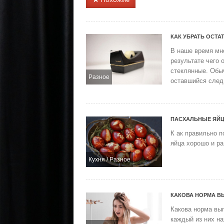
КАК УБРАТЬ ОСТА
В наше время мн
результате чего 
стеклянные. Обыч
Разное
оставшийся след 
ПАСХАЛЬНЫЕ ЯЙЦ
К ак правильно п
яйца хорошо и ра
Кухня
/
Разное
КАКОВА НОРМА В
Какова норма вы
каждый из них на