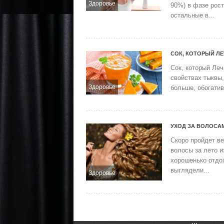
Здоровье
90%) в фазе рост
остальные в...
СОК, КОТОРЫЙ Л
Сок, который Леч
свойствах тыквы,
Здоровье
больше, обогатив
УХОД ЗА ВОЛОСА
Скоро пройдет ве
волосы за лето и
хорошенько отдо
выглядели...
Здоровье