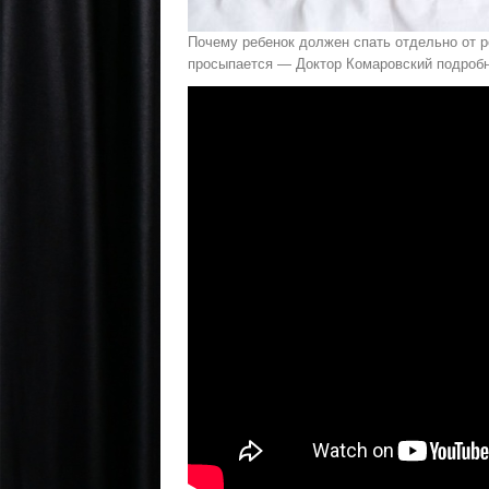
Почему ребенок должен спать отдельно от р
просыпается — Доктор Комаровский подробно