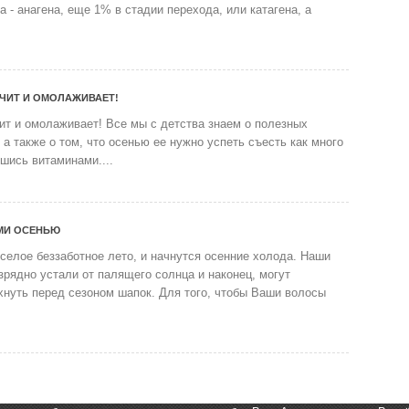
а - анагена, еще 1% в стадии перехода, или катагена, а
ЕЧИТ И ОМОЛАЖИВАЕТ!
ит и омолаживает! Все мы с детства знаем о полезных
 а также о том, что осенью ее нужно успеть съесть как много
шись витаминами....
МИ ОСЕНЬЮ
селое беззаботное лето, и начнутся осенние холода. Наши
зрядно устали от палящего солнца и наконец, могут
хнуть перед сезоном шапок. Для того, чтобы Ваши волосы