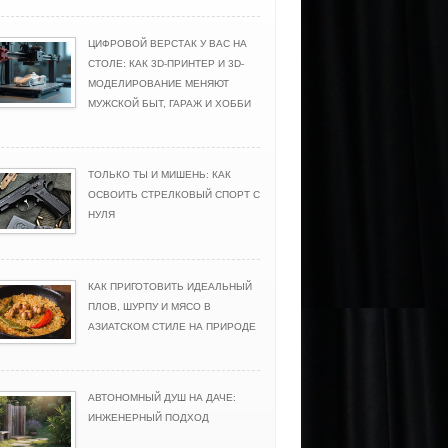
ЦИФРОВОЙ ВЕРСТАК У ВАС НА
СТОЛЕ: КАК 3D-ПРИНТЕР И 3D-
МОДЕЛИРОВАНИЕ МЕНЯЮТ
МУЖСКОЙ БЫТ, ГАРАЖ И ХОББИ
ТОЛЬКО ТЫ И МИШЕНЬ: КАК
ОСВОИТЬ СТРЕЛКОВЫЙ СПОРТ С
НУЛЯ
КАК ПРИГОТОВИТЬ ИДЕАЛЬНЫЙ
ПЛОВ, ШУРПУ И МЯСО В
АЗИАТСКОМ СТИЛЕ НА ПРИРОДЕ
АВТОНОМНЫЙ ДУШ НА ДАЧЕ:
ИНЖЕНЕРНЫЙ ПОДХОД