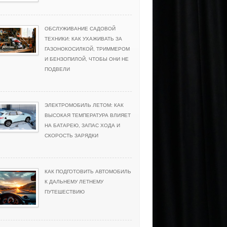
ОБСЛУЖИВАНИЕ САДОВОЙ
ТЕХНИКИ: КАК УХАЖИВАТЬ ЗА
ГАЗОНОКОСИЛКОЙ, ТРИММЕРОМ
И БЕНЗОПИЛОЙ, ЧТОБЫ ОНИ НЕ
ПОДВЕЛИ
ЭЛЕКТРОМОБИЛЬ ЛЕТОМ: КАК
ВЫСОКАЯ ТЕМПЕРАТУРА ВЛИЯЕТ
НА БАТАРЕЮ, ЗАПАС ХОДА И
СКОРОСТЬ ЗАРЯДКИ
КАК ПОДГОТОВИТЬ АВТОМОБИЛЬ
К ДАЛЬНЕМУ ЛЕТНЕМУ
ПУТЕШЕСТВИЮ