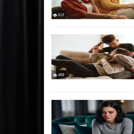
419
469