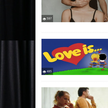
597
485