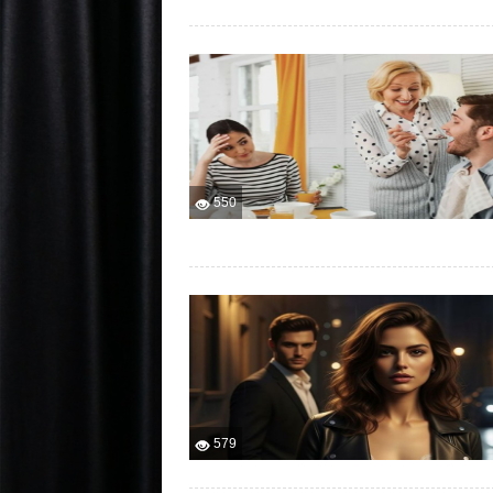
550
579