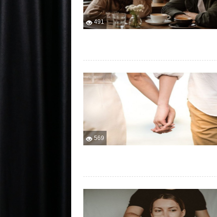
491
569