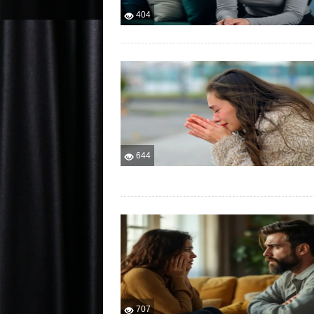
404
644
707