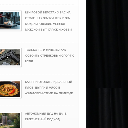
ЦИФРОВОЙ ВЕРСТАК У ВАС НА
СТОЛЕ: КАК 3D-ПРИНТЕР И 3D-
МОДЕЛИРОВАНИЕ МЕНЯЮТ
МУЖСКОЙ БЫТ, ГАРАЖ И ХОББИ
ТОЛЬКО ТЫ И МИШЕНЬ: КАК
ОСВОИТЬ СТРЕЛКОВЫЙ СПОРТ С
НУЛЯ
КАК ПРИГОТОВИТЬ ИДЕАЛЬНЫЙ
ПЛОВ, ШУРПУ И МЯСО В
АЗИАТСКОМ СТИЛЕ НА ПРИРОДЕ
АВТОНОМНЫЙ ДУШ НА ДАЧЕ:
ИНЖЕНЕРНЫЙ ПОДХОД