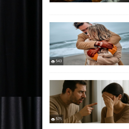
543
575