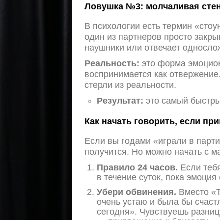
Ловушка №3: молчаливая стен
В психологии есть термин «стоу
один из партнеров просто закры
наушники или отвечает односло
Реальность:
это форма эмоцион
воспринимается как отвержение. 
стерли из реальности.
Результат:
это самый быстрый
Как начать говорить, если пр
Если вы годами «играли в парти
получится. Но можно начать с м
Правило 24 часов.
Если тебя
в течение суток, пока эмоция
Убери обвинения.
Вместо «Т
очень устаю и была бы счаст
сегодня». Чувствуешь разниц