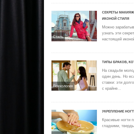
СЕКРЕТЫ МАКИЯЖ
ИКОНОЙ СТИЛЯ
Можно зарабатыв
узнать эти секре
Стиль
настоящей иконой
ТИПЫ БРАКОВ, К
На свадьбе моло
один день. Но ес
ставки: эти долг
Психология
с крайне...
УКРЕПЛЕНИЕ НОГ
Красивые ногти 
гладкими, тверды