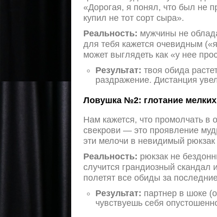
«Дорогая, я понял, что был не п
купил не тот сорт сыра».
Реальность:
мужчины не облада
для тебя кажется очевидным («я
может выглядеть как «у нее прос
Результат:
твоя обида расте
раздражение. Дистанция уве
Ловушка №2: глотание мелких
Нам кажется, что промолчать в 
свекрови — это проявление муд
эти мелочи в невидимый рюкзак 
Реальность:
рюкзак не бездонны
случится грандиозный скандал 
полетят все обиды за последние 
Результат:
партнер в шоке (о
чувствуешь себя опустошенн