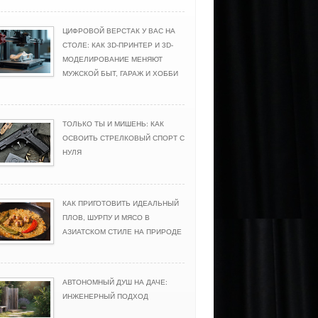
ЦИФРОВОЙ ВЕРСТАК У ВАС НА
СТОЛЕ: КАК 3D-ПРИНТЕР И 3D-
МОДЕЛИРОВАНИЕ МЕНЯЮТ
МУЖСКОЙ БЫТ, ГАРАЖ И ХОББИ
ТОЛЬКО ТЫ И МИШЕНЬ: КАК
ОСВОИТЬ СТРЕЛКОВЫЙ СПОРТ С
НУЛЯ
КАК ПРИГОТОВИТЬ ИДЕАЛЬНЫЙ
ПЛОВ, ШУРПУ И МЯСО В
АЗИАТСКОМ СТИЛЕ НА ПРИРОДЕ
АВТОНОМНЫЙ ДУШ НА ДАЧЕ:
ИНЖЕНЕРНЫЙ ПОДХОД