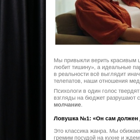
Мы привыкли верить красивым ци
любит тишину», а идеальные па
в реальности всё выглядит ина
телепатов, наши отношения медл
Психологи в один голос твердят
взгляды на бюджет разрушают 
молчание
.
Ловушка №1: «Он сам должен 
Это классика жанра. Мы обижае
гремим посудой на кухне и ждем.