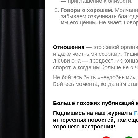
— приглашение к близости.
Говори о хорошем.
Молчание
забываем озвучивать благодар
мы его ценим. Не знает. Гово
Отношения
— это живой органи
и даже честными ссорами. Тишин
любви она — предвестник конца
спорят, а когда им больше не о 
Не бойтесь быть «неудобными»,
Бойтесь момента, когда вам стан
Больше похожих публикаций 
Подпишись на наш журнал в
F
интересных новостей, там ещ
хорошего настроения!