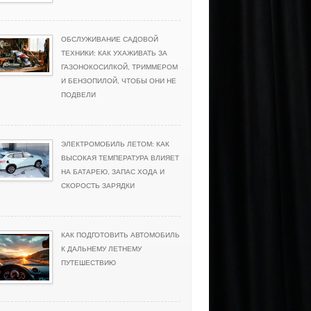
ОБСЛУЖИВАНИЕ САДОВОЙ
ТЕХНИКИ: КАК УХАЖИВАТЬ ЗА
ГАЗОНОКОСИЛКОЙ, ТРИММЕРОМ
И БЕНЗОПИЛОЙ, ЧТОБЫ ОНИ НЕ
ПОДВЕЛИ
ЭЛЕКТРОМОБИЛЬ ЛЕТОМ: КАК
ВЫСОКАЯ ТЕМПЕРАТУРА ВЛИЯЕТ
НА БАТАРЕЮ, ЗАПАС ХОДА И
СКОРОСТЬ ЗАРЯДКИ
КАК ПОДГОТОВИТЬ АВТОМОБИЛЬ
К ДАЛЬНЕМУ ЛЕТНЕМУ
ПУТЕШЕСТВИЮ