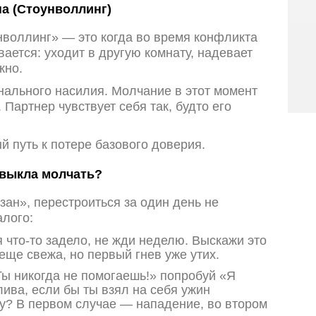
а (Стоунволлинг)
нволлинг» — это когда во время конфликта
вается: уходит в другую комнату, надевает
жно.
ального насилия. Молчание в этот момент
Партнер чувствует себя так, будто его
 путь к потере базового доверия.
ивыкла молчать?
зан», перестроиться за один день не
алого:
 что-то задело, не жди неделю. Выскажи это
 еще свежа, но первый гнев уже утих.
ы никогда не помогаешь!» попробуй «Я
лива, если бы ты взял на себя ужин
у? В первом случае — нападение, во втором