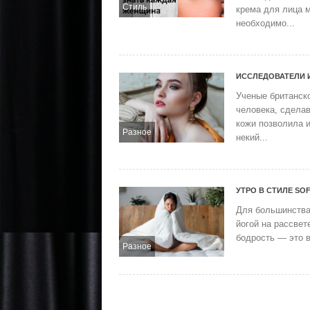
Стиль
крема для лица 
необходимо...
ИССЛЕДОВАТЕЛИ 
Ученые британск
человека, сделав
кожи позволила 
Разное
некий...
УТРО В СТИЛЕ SO
Для большинства 
йогой на рассвет
бодрость — это в
Разное