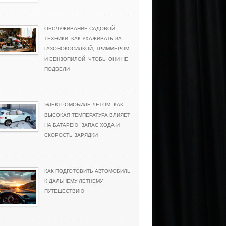
ОБСЛУЖИВАНИЕ САДОВОЙ
ТЕХНИКИ: КАК УХАЖИВАТЬ ЗА
ГАЗОНОКОСИЛКОЙ, ТРИММЕРОМ
И БЕНЗОПИЛОЙ, ЧТОБЫ ОНИ НЕ
ПОДВЕЛИ
ЭЛЕКТРОМОБИЛЬ ЛЕТОМ: КАК
ВЫСОКАЯ ТЕМПЕРАТУРА ВЛИЯЕТ
НА БАТАРЕЮ, ЗАПАС ХОДА И
СКОРОСТЬ ЗАРЯДКИ
КАК ПОДГОТОВИТЬ АВТОМОБИЛЬ
К ДАЛЬНЕМУ ЛЕТНЕМУ
ПУТЕШЕСТВИЮ