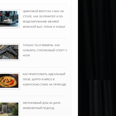
ЦИФРОВОЙ ВЕРСТАК У ВАС НА
СТОЛЕ: КАК 3D-ПРИНТЕР И 3D-
МОДЕЛИРОВАНИЕ МЕНЯЮТ
МУЖСКОЙ БЫТ, ГАРАЖ И ХОББИ
ТОЛЬКО ТЫ И МИШЕНЬ: КАК
ОСВОИТЬ СТРЕЛКОВЫЙ СПОРТ С
НУЛЯ
КАК ПРИГОТОВИТЬ ИДЕАЛЬНЫЙ
ПЛОВ, ШУРПУ И МЯСО В
АЗИАТСКОМ СТИЛЕ НА ПРИРОДЕ
АВТОНОМНЫЙ ДУШ НА ДАЧЕ:
ИНЖЕНЕРНЫЙ ПОДХОД