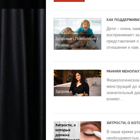
КАК ПОДДЕРЖИВА
Дети – очень наи
воспринимают за
Здоровье
/
Психология
/
представления о 
Разное
отношения к нам.
РАННЯЯ МЕНОПАУЗ
Физиологическое
менструаций до з
Здоровье
значительный диа
влияет...
ХИТРОСТИ, О КО
В наше время ухо
необходимостью, 