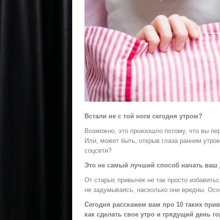
Встали не с той ноги сегодня утром?
Возможно, это произошло потому, что вы пе
Или, может быть, открыв глаза ранним утро
соцсети?
Это не самый лучший способ начать ваш 
От старых привычек не так просто избавить
не задумываясь, насколько они вредны. Особ
Сегодня расскажем вам про 10 таких прив
как сделать свое утро и грядущий день г