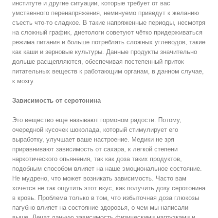
институте и другие ситуации, которые требует от вас
умственного перенапряжения, неминуемо приведут к желанию
съесть что-то сладкое. В такие напряженные периоды, несмотря
на сложный график, диетологи советуют чётко придерживаться
режима питания и больше потреблять сложных углеводов, такие
как каши и зерновые культуры. Данные продукты значительно
дольше расщепляются, обеспечивая постепенный приток
питательных веществ к работающим органам, в данном случае,
к мозгу.
Зависимость от серотонина
Это вещество еще называют гормоном радости. Потому,
очередной кусочек шоколада, который стимулирует его
выработку, улучшает ваше настроение. Медики не зря
приравнивают зависимость от сахара, к легкой степени
наркотического опьянения, так как доза таких продуктов,
подобным способом влияет на наше эмоциональное состояние.
Не мудрено, что может возникать зависимость. Часто вам
хочется не так ощутить этот вкус, как получить дозу серотонина
в кровь. Проблема только в том, что избыточная доза глюкозы
пагубно влияет на состояние здоровья, о чем мы написали
выше. Лечат данную зависимость физическими нагрузками и