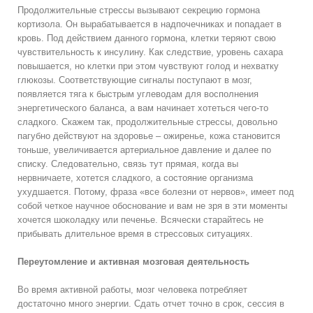
Продолжительные стрессы вызывают секрецию гормона
кортизола. Он вырабатывается в надпочечниках и попадает в
кровь. Под действием данного гормона, клетки теряют свою
чувствительность к инсулину. Как следствие, уровень сахара
повышается, но клетки при этом чувствуют голод и нехватку
глюкозы. Соответствующие сигналы поступают в мозг,
появляется тяга к быстрым углеводам для восполнения
энергетического баланса, а вам начинает хотеться чего-то
сладкого. Скажем так, продолжительные стрессы, довольно
пагубно действуют на здоровье – ожиренье, кожа становится
тоньше, увеличивается артериальное давление и далее по
списку. Следовательно, связь тут прямая, когда вы
нервничаете, хотется сладкого, а состояние организма
ухудшается. Потому, фраза «все болезни от нервов», имеет под
собой четкое научное обоснование и вам не зря в эти моменты
хочется шоколадку или печенье. Всячески старайтесь не
прибывать длительное время в стрессовых ситуациях.
Переутомление и активная мозговая деятельность
Во время активной работы, мозг человека потребляет
достаточно много энергии. Сдать отчет точно в срок, сессия в