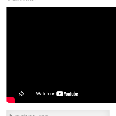
глинтвейн
,
рецепт
,
вкусно