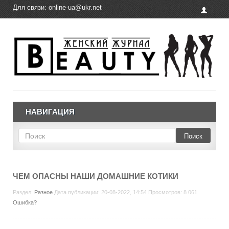
Для связи:
online-ua@ukr.net
НАВИГАЦИЯ
Поиск
ЧЕМ ОПАСНЫ НАШИ ДОМАШНИЕ КОТИКИ
Раздел:
Разное
Дата публикации: 20-08-2022, 14:54 Просмотров: 8 061
Ошибка?