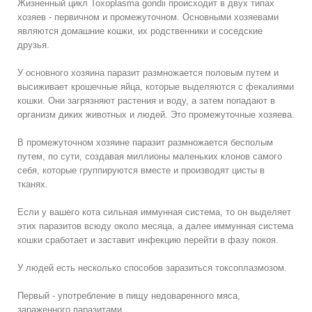
Жизненный цикл Toxoplasma gondii происходит в двух типах
хозяев - первичном и промежуточном. Основными хозяевами
являются домашние кошки, их родственники и соседские
друзья.
У основного хозяина паразит размножается половым путем и
высиживает крошечные яйца, которые выделяются с фекалиями
кошки. Они загрязняют растения и воду, а затем попадают в
организм диких животных и людей. Это промежуточные хозяева.
В промежуточном хозяине паразит размножается бесполым
путем, по сути, создавая миллионы маленьких клонов самого
себя, которые группируются вместе и производят цисты в
тканях.
Если у вашего кота сильная иммунная система, то он выделяет
этих паразитов всюду около месяца, а далее иммунная система
кошки сработает и заставит инфекцию перейти в фазу покоя.
У людей есть несколько способов заразиться токсоплазмозом.
Первый - употребление в пищу недоваренного мяса,
зараженного паразитами.