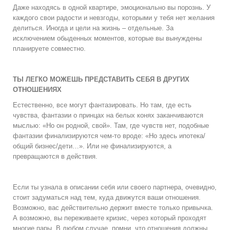
Даже находясь в одной квартире, эмоционально вы порознь. У
каждого свои радости и невзгоды, которыми у тебя нет желания
делиться. Иногда и цели на жизнь – отдельные. За
исключением обыденных моментов, которые вы вынуждены
планируете совместно.
ТЫ ЛЕГКО МОЖЕШЬ ПРЕДСТАВИТЬ СЕБЯ В ДРУГИХ
ОТНОШЕНИЯХ
Естественно, все могут фантазировать. Но там, где есть
чувства, фантазии о принцах на белых конях заканчиваются
мыслью: «Но он родной, свой». Там, где чувств нет, подобные
фантазии финализируются чем-то вроде: «Но здесь ипотека/
общий бизнес/дети…». Или не финализируются, а
превращаются в действия.
Если ты узнала в описании себя или своего партнера, очевидно,
стоит задуматься над тем, куда движутся ваши отношения.
Возможно, вас действительно держит вместе только привычка.
А возможно, вы переживаете кризис, через который проходят
многие пары. В любом случае, помни, что отношения должны