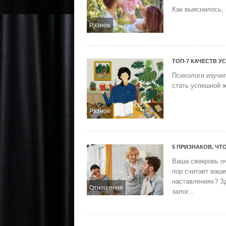
Как выяснилось, 
Разное
ТОП-7 КАЧЕСТВ 
Психологи изучил
стать успешной ж
Разное
5 ПРИЗНАКОВ, ЧТ
Ваша свекровь оч
пор считает ваш
наставлениях? З
Отношения
залог...