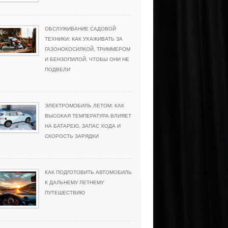
ОБСЛУЖИВАНИЕ САДОВОЙ
ТЕХНИКИ: КАК УХАЖИВАТЬ ЗА
ГАЗОНОКОСИЛКОЙ, ТРИММЕРОМ
И БЕНЗОПИЛОЙ, ЧТОБЫ ОНИ НЕ
ПОДВЕЛИ
ЭЛЕКТРОМОБИЛЬ ЛЕТОМ: КАК
ВЫСОКАЯ ТЕМПЕРАТУРА ВЛИЯЕТ
НА БАТАРЕЮ, ЗАПАС ХОДА И
СКОРОСТЬ ЗАРЯДКИ
КАК ПОДГОТОВИТЬ АВТОМОБИЛЬ
К ДАЛЬНЕМУ ЛЕТНЕМУ
ПУТЕШЕСТВИЮ