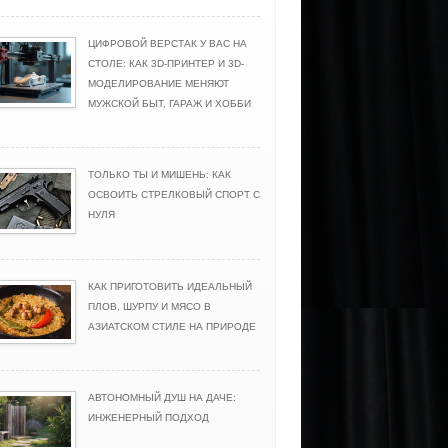
ЦИФРОВОЙ ВЕРСТАК У ВАС НА
СТОЛЕ: КАК 3D-ПРИНТЕР И 3D-
МОДЕЛИРОВАНИЕ МЕНЯЮТ
МУЖСКОЙ БЫТ, ГАРАЖ И ХОББИ
ТОЛЬКО ТЫ И МИШЕНЬ: КАК
ОСВОИТЬ СТРЕЛКОВЫЙ СПОРТ С
НУЛЯ
КАК ПРИГОТОВИТЬ ИДЕАЛЬНЫЙ
ПЛОВ, ШУРПУ И МЯСО В
АЗИАТСКОМ СТИЛЕ НА ПРИРОДЕ
АВТОНОМНЫЙ ДУШ НА ДАЧЕ:
ИНЖЕНЕРНЫЙ ПОДХОД