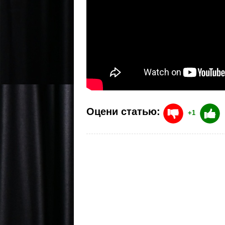
Оцени статью:
+1